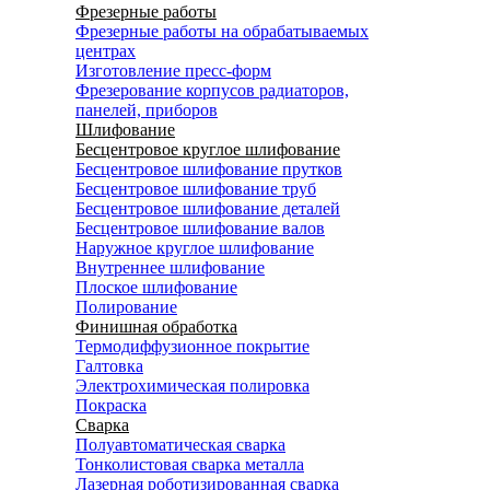
Фрезерные работы
Фрезерные работы на обрабатываемых
центрах
Изготовление пресс-форм
Фрезерование корпусов радиаторов,
панелей, приборов
Шлифование
Бесцентровое круглое шлифование
Бесцентровое шлифование прутков
Бесцентровое шлифование труб
Бесцентровое шлифование деталей
Бесцентровое шлифование валов
Наружное круглое шлифование
Внутреннее шлифование
Плоское шлифование
Полирование
Финишная обработка
Термодиффузионное покрытие
Галтовка
Электрохимическая полировка
Покраска
Сварка
Полуавтоматическая сварка
Тонколистовая сварка металла
Лазерная роботизированная сварка