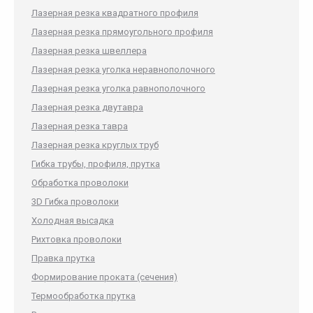
Лазерная резка квадратного профиля
Лазерная резка прямоугольного профиля
Лазерная резка швеллера
Лазерная резка уголка неравнополочного
Лазерная резка уголка равнополочного
Лазерная резка двутавра
Лазерная резка тавра
Лазерная резка круглых труб
Гибка трубы, профиля, прутка
Обработка проволоки
3D Гибка проволоки
Холодная высадка
Рихтовка проволоки
Правка прутка
Формирование проката (сечения)
Термообработка прутка