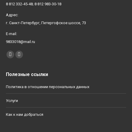
8 812 332-45-48; 8 812 983-30-18
Адрес:
г. Санкт-Петербург, Петергофское шоссе, 73
E-mail:
9833018@mail.ru
Найдите нас:
YouTube
Вконтакте
Полезные ссылки
Политика в отношении персональных данных
Услуги
Как к нам добраться