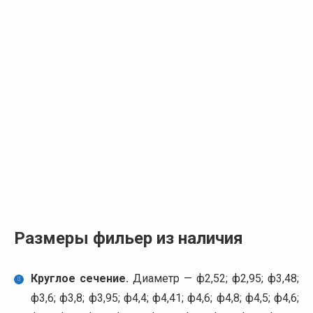
Размеры фильер из наличия
Круглое сечение.
Диаметр — ф2,52; ф2,95; ф3,48;
ф3,6; ф3,8; ф3,95; ф4,4; ф4,41; ф4,6; ф4,8; ф4,5; ф4,6;