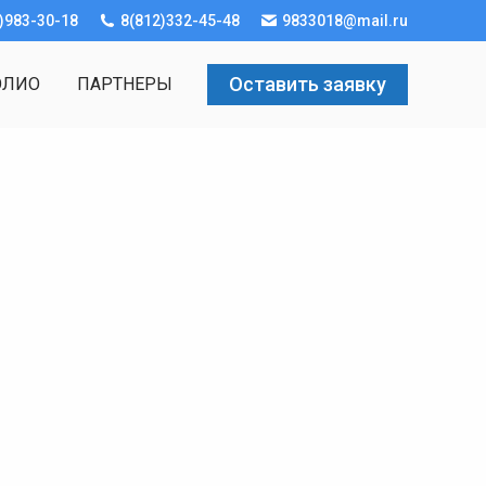
)983-30-18
8(812)332-45-48
9833018@mail.ru
Оставить заявку
ОЛИО
ПАРТНЕРЫ