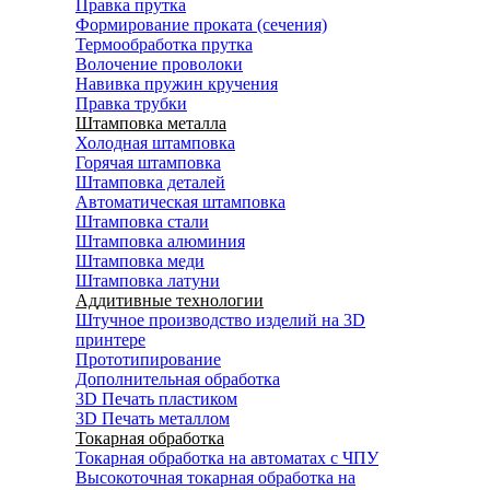
Правка прутка
Формирование проката (сечения)
Термообработка прутка
Волочение проволоки
Навивка пружин кручения
Правка трубки
Штамповка металла
Холодная штамповка
Горячая штамповка
Штамповка деталей
Автоматическая штамповка
Штамповка стали
Штамповка алюминия
Штамповка меди
Штамповка латуни
Аддитивные технологии
Штучное производство изделий на 3D
принтере
Прототипирование
Дополнительная обработка
3D Печать пластиком
3D Печать металлом
Токарная обработка
Токарная обработка на автоматах с ЧПУ
Высокоточная токарная обработка на