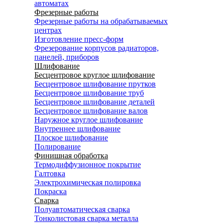
автоматах
Фрезерные работы
Фрезерные работы на обрабатываемых
центрах
Изготовление пресс-форм
Фрезерование корпусов радиаторов,
панелей, приборов
Шлифование
Бесцентровое круглое шлифование
Бесцентровое шлифование прутков
Бесцентровое шлифование труб
Бесцентровое шлифование деталей
Бесцентровое шлифование валов
Наружное круглое шлифование
Внутреннее шлифование
Плоское шлифование
Полирование
Финишная обработка
Термодиффузионное покрытие
Галтовка
Электрохимическая полировка
Покраска
Сварка
Полуавтоматическая сварка
Тонколистовая сварка металла