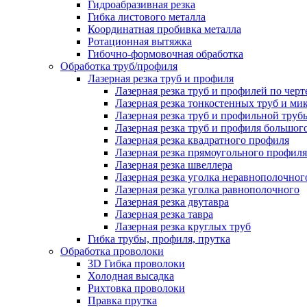
Гидроабразивная резка
Гибка листового металла
Координатная пробивка металла
Ротационная вытяжка
Гибочно-формовочная обработка
Обработка труб/профиля
Лазерная резка труб и профиля
Лазерная резка труб и профилей по чер
Лазерная резка тонкостенных труб и ми
Лазерная резка труб и профильной труб
Лазерная резка труб и профиля большого
Лазерная резка квадратного профиля
Лазерная резка прямоугольного профиля
Лазерная резка швеллера
Лазерная резка уголка неравнополочног
Лазерная резка уголка равнополочного
Лазерная резка двутавра
Лазерная резка тавра
Лазерная резка круглых труб
Гибка трубы, профиля, прутка
Обработка проволоки
3D Гибка проволоки
Холодная высадка
Рихтовка проволоки
Правка прутка