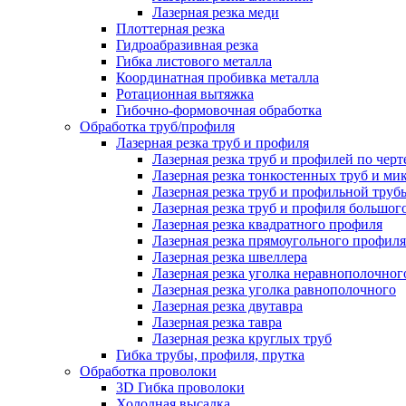
Лазерная резка меди
Плоттерная резка
Гидроабразивная резка
Гибка листового металла
Координатная пробивка металла
Ротационная вытяжка
Гибочно-формовочная обработка
Обработка труб/профиля
Лазерная резка труб и профиля
Лазерная резка труб и профилей по чер
Лазерная резка тонкостенных труб и ми
Лазерная резка труб и профильной труб
Лазерная резка труб и профиля большого
Лазерная резка квадратного профиля
Лазерная резка прямоугольного профиля
Лазерная резка швеллера
Лазерная резка уголка неравнополочног
Лазерная резка уголка равнополочного
Лазерная резка двутавра
Лазерная резка тавра
Лазерная резка круглых труб
Гибка трубы, профиля, прутка
Обработка проволоки
3D Гибка проволоки
Холодная высадка