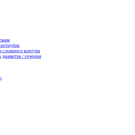
тежам
кротрубок
ы сложного контура
 диаметра / сечения
о