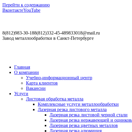
Перейти к содержанию
Вконтакте
YouTube
8(812)983-30-18
8(812)332-45-48
9833018@mail.ru
Завод металлообработки в Санкт-Петербурге
Главная
О компании
Учебно-информационный центр
Карта клиентов
Вакансии
Услуги
Листовая обработка металла
Комплексные услуги металлообработки
Лазерная резка листового металла
Лазерная резка листовой черной стали
Лазерная резка нержавеющей и оцинков
Лазерная резка цветных металлов
Лазерная резка алюминия