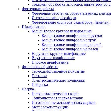
Токарная обработка заготовок диаметром 50-
Фрезерные работы
Фрезерные работы на обрабатываемых центра
Изготовление пресс-форм
Фрезерование корпусов радиаторов, панелей,
Шлифование
Бесцентровое круглое шлифование
Бесцентровое шлифование прутков
Бесцентровое шлифование труб
Бесцентровое шлифование деталей
Бесцентровое шлифование валов
Наружное круглое шлифование
Внутреннее шлифование
Плоское шлифование
Финишная обработка
Термодиффузионное покрытие
Галтовка
Электрохимическая полировка
Покраска
Сварка
Полуавтоматическая сварка
Тонколистовая сварка металла
Изготовление металлических ящиков
Металлоконструкции