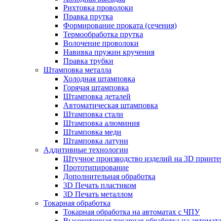
Рихтовка проволоки
Правка прутка
Формирование проката (сечения)
Термообработка прутка
Волочение проволоки
Навивка пружин кручения
Правка трубки
Штамповка металла
Холодная штамповка
Горячая штамповка
Штамповка деталей
Автоматическая штамповка
Штамповка стали
Штамповка алюминия
Штамповка меди
Штамповка латуни
Аддитивные технологии
Штучное производство изделий на 3D принте
Прототипирование
Дополнительная обработка
3D Печать пластиком
3D Печать металлом
Токарная обработка
Токарная обработка на автоматах с ЧПУ
Высокоточная токарная обработка на автомат