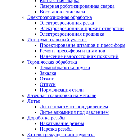
Контактная сварка
Лазерная роботизированная сварка
Восстановление вала
Электроэрозионная обработка
Электроэрозионная резка
Электроэрозионный прожиг отверстий
Электроэрозионная прошивка
Инструментальный участок
Проектирование штампов и пресс-форм
Ремонт пресс-форм и штампов
Нанесение износостойких покрытий
Термическая обработка
Термообработка прутка
Закалка
Отжиг
Отпуск
Нормализация стали
Лазерная гравировка на металле
Литье
Литьё пластмасс под давлением
Литье алюминия под давлением
Доработка резьбы
Накатывание резьбы
Нарезка резьбы
Заточка режущего инструмента