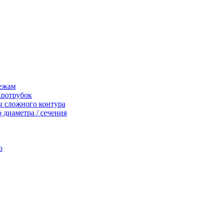
тежам
кротрубок
ы сложного контура
 диаметра / сечения
о