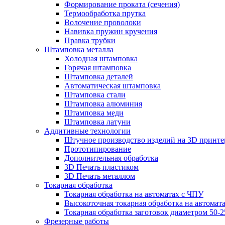
Формирование проката (сечения)
Термообработка прутка
Волочение проволоки
Навивка пружин кручения
Правка трубки
Штамповка металла
Холодная штамповка
Горячая штамповка
Штамповка деталей
Автоматическая штамповка
Штамповка стали
Штамповка алюминия
Штамповка меди
Штамповка латуни
Аддитивные технологии
Штучное производство изделий на 3D принте
Прототипирование
Дополнительная обработка
3D Печать пластиком
3D Печать металлом
Токарная обработка
Токарная обработка на автоматах с ЧПУ
Высокоточная токарная обработка на автомат
Токарная обработка заготовок диаметром 50-
Фрезерные работы