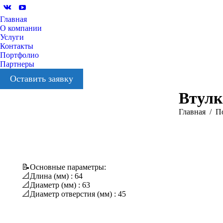
Вконтакте
YouTube
Главная
О компании
Услуги
Контакты
Портфолио
Партнеры
Оставить заявку
Втулк
Вы здесь:
Главная
П
📝Основные параметры:
📐Длина (мм) : 64
📐Диаметр (мм) : 63
📐Диаметр отверстия (мм) : 45