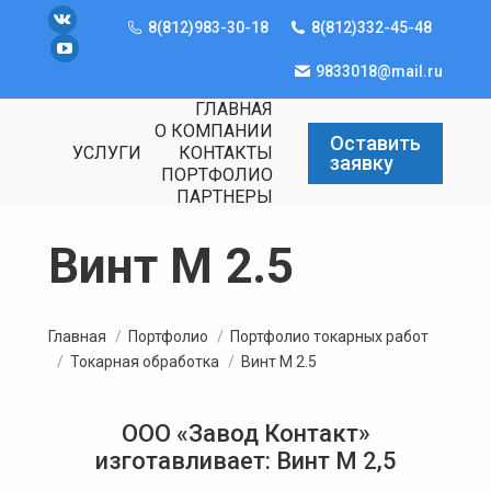
8(812)983-30-18
8(812)332-45-48
Вконтакте
YouTube
9833018@mail.ru
ГЛАВНАЯ
О КОМПАНИИ
Оставить
УСЛУГИ
КОНТАКТЫ
заявку
ПОРТФОЛИО
ПАРТНЕРЫ
Винт М 2.5
Вы здесь:
Главная
Портфолио
Портфолио токарных работ
Токарная обработка
Винт М 2.5
ООО «Завод Контакт»
изготавливает: Винт М 2,5