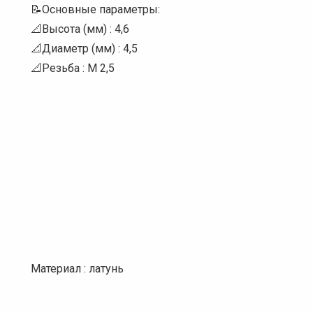
📝Основные параметры:
📐Высота (мм) : 4,6
📐Диаметр (мм) : 4,5
📐Резьба : М 2,5
Материал : латунь