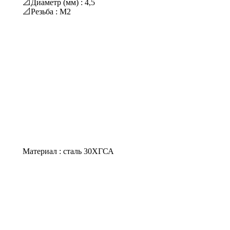
📐Диаметр (мм) : 4,5
📐Резьба : М2
Материал : сталь 30ХГСА