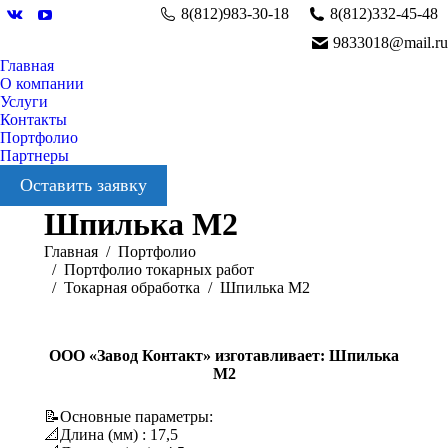
8(812)983-30-18
8(812)332-45-48
Вконтакте
YouTube
9833018@mail.ru
Главная
О компании
Услуги
Контакты
Портфолио
Партнеры
Оставить заявку
Шпилька М2
Вы здесь:
Главная
Портфолио
Портфолио токарных работ
Токарная обработка
Шпилька М2
ООО «Завод Контакт» изготавливает: Шпилька
М2
📝Основные параметры:
📐Длина (мм) : 17,5