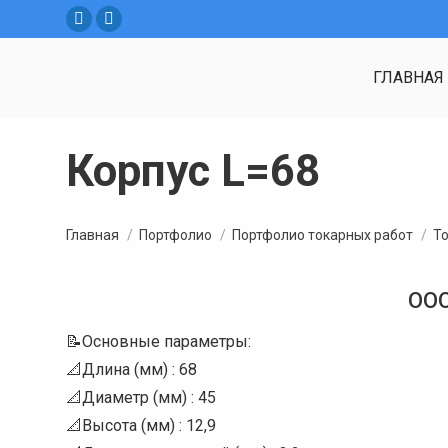
Вконтакте
YouTube
ГЛАВНАЯ
Корпус L=68
Вы здесь:
Главная
Портфолио
Портфолио токарных работ
Т
ООО
📝Основные параметры:
📐Длина (мм) : 68
📐Диаметр (мм) : 45
📐Высота (мм) : 12,9