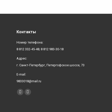
Контакты
Номер телефона:
8 812 332-45-48; 8 812 983-30-18
Адрес:
г. Санкт-Петербург, Петергофское шоссе, 73
E-mail:
9833018@mail.ru
Найдите нас:
YouTube
Вконтакте