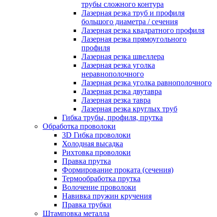
трубы сложного контура
Лазерная резка труб и профиля
большого диаметра / сечения
Лазерная резка квадратного профиля
Лазерная резка прямоугольного
профиля
Лазерная резка швеллера
Лазерная резка уголка
неравнополочного
Лазерная резка уголка равнополочного
Лазерная резка двутавра
Лазерная резка тавра
Лазерная резка круглых труб
Гибка трубы, профиля, прутка
Обработка проволоки
3D Гибка проволоки
Холодная высадка
Рихтовка проволоки
Правка прутка
Формирование проката (сечения)
Термообработка прутка
Волочение проволоки
Навивка пружин кручения
Правка трубки
Штамповка металла