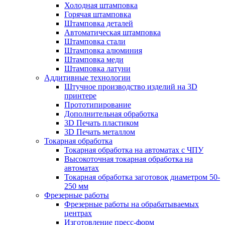
Холодная штамповка
Горячая штамповка
Штамповка деталей
Автоматическая штамповка
Штамповка стали
Штамповка алюминия
Штамповка меди
Штамповка латуни
Аддитивные технологии
Штучное производство изделий на 3D
принтере
Прототипирование
Дополнительная обработка
3D Печать пластиком
3D Печать металлом
Токарная обработка
Токарная обработка на автоматах с ЧПУ
Высокоточная токарная обработка на
автоматах
Токарная обработка заготовок диаметром 50-
250 мм
Фрезерные работы
Фрезерные работы на обрабатываемых
центрах
Изготовление пресс-форм