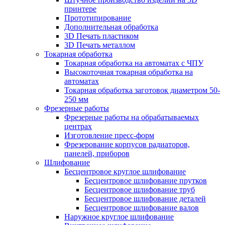
принтере
Прототипирование
Дополнительная обработка
3D Печать пластиком
3D Печать металлом
Токарная обработка
Токарная обработка на автоматах с ЧПУ
Высокоточная токарная обработка на
автоматах
Токарная обработка заготовок диаметром 50-
250 мм
Фрезерные работы
Фрезерные работы на обрабатываемых
центрах
Изготовление пресс-форм
Фрезерование корпусов радиаторов,
панелей, приборов
Шлифование
Бесцентровое круглое шлифование
Бесцентровое шлифование прутков
Бесцентровое шлифование труб
Бесцентровое шлифование деталей
Бесцентровое шлифование валов
Наружное круглое шлифование