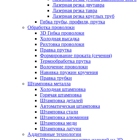
Лазерная резка двутавра
Лазерная резка тавра
Лазерная резка круглых труб
Гибка трубы, профиля, прутка
Обработка проволоки
3D Гибка проволоки
Холодная высадка
Рихтовка проволоки
Правка прутка
Формирование проката (сечения)
Термообработка прутка
Волочение проволоки
Навивка пружин кручения
Правка трубки
Штамповка металла
Холодная штамповка
Горячая штамповка
Штамповка деталей
Автоматическая штамповка
Штамповка стали
Штамповка алюминия
Штамповка меди
Штамповка латуни
Аддитивные технологии
Штучное производство изделий на 3D