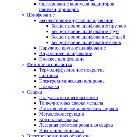
Фрезерование корпусов радиаторов,
панелей, приборов
Шлифование
Бесцентровое круглое шлифование
Бесцентровое шлифование прутков
Бесцентровое шлифование труб
Бесцентровое шлифование деталей
Бесцентровое шлифование валов
Наружное круглое шлифование
Внутреннее шлифование
Плоское шлифование
Финишная обработка
Термодиффузионное покрытие
Галтовка
Электрохимическая полировка
Покраска
Сварка
Полуавтоматическая сварка
Тонколистовая сварка металла
Изготовление металлических ящиков
Металлоконструкции
Контактная сварка
Лазерная роботизированная сварка
Восстановление вала
Электроэрозионная обработка