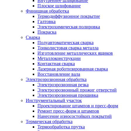
Внутреннее шлифование
Плоское шлифование
Финишная обработка
Термодиффузионное покрытие
Галтовка
Электрохимическая полировка
Покраска
Сварка
Полуавтоматическая сварка
Тонколистовая сварка металла
Изготовление металлических ящиков
Металлоконструкции
Контактная сварка
Лазерная роботизированная сварка
Восстановление вала
Электроэрозионная обработка
Электроэрозионная резка
Электроэрозионный прожиг отверстий
Электроэрозионная прошивка
Инструментальный участок
Проектирование штампов и пресс-форм
Ремонт пресс-форм и штампов
Нанесение износостойких покрытий
Термическая обработка
Термообработка прутка