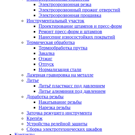
Электроэрозионная резка
Электроэрозионный прожиг отверстий
Электроэрозионная прошивка
Инструментальный участок
Проектирование штампов и пресс-форм
Ремонт пресс-форм и штампов
Нанесение износостойких покрытий
Термическая обработка
Термообработка прутка
Закалка
Отжиг
Отпуск
Нормализация стали
Лазерная гравировка на металле
Литье
Литьё пластмасс под давлением
Литье алюминия под давлением
Доработка резьбы
Накатывание резьбы
Нарезка резьбы
Заточка режущего инструмента
Крепёж
Устройства релейной защиты
Сборка электротехнических шкафов
Контакты