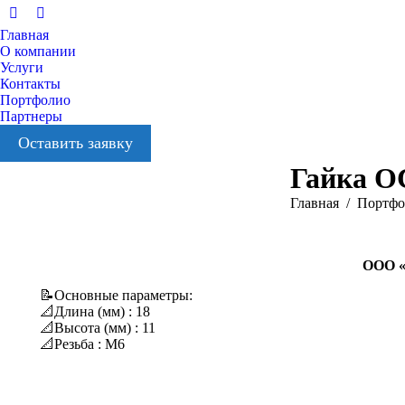
Вконтакте
YouTube
Главная
О компании
Услуги
Контакты
Портфолио
Партнеры
Оставить заявку
Гайка ОС
Вы здесь:
Главная
Портфо
ООО «З
📝Основные параметры:
📐Длина (мм) : 18
📐Высота (мм) : 11
📐Резьба : М6