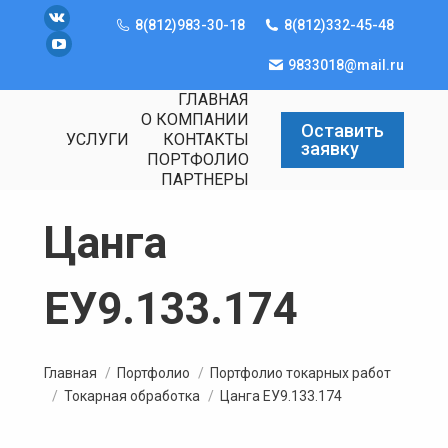
8(812)983-30-18
8(812)332-45-48
Вконтакте
YouTube
9833018@mail.ru
ГЛАВНАЯ
О КОМПАНИИ
Оставить
УСЛУГИ
КОНТАКТЫ
заявку
ПОРТФОЛИО
ПАРТНЕРЫ
Цанга
ЕУ9.133.174
Вы здесь:
Главная
Портфолио
Портфолио токарных работ
Токарная обработка
Цанга ЕУ9.133.174