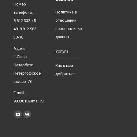
Номер
Политика в
телефона:
отношении
8 812 332-45-
персональных
48; 8 812 983-
данных
30-18
Адрес:
Услуги
г. Санкт-
Петербург,
Как к нам
Петергофское
добраться
шоссе, 73
E-mail:
9833018@mail.ru
Найдите нас:
YouTube
Вконтакте