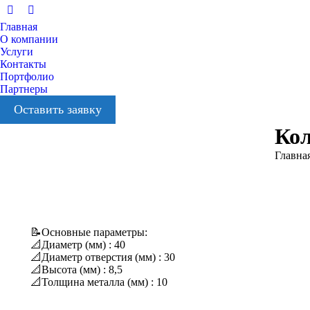
Вконтакте
YouTube
Главная
О компании
Услуги
Контакты
Портфолио
Партнеры
Оставить заявку
Кол
Вы здес
Главна
📝Основные параметры:
📐Диаметр (мм) : 40
📐Диаметр отверстия (мм) : 30
📐Высота (мм) : 8,5
📐Толщина металла (мм) : 10