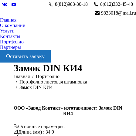
8(812)983-30-18
8(812)332-45-48
Вконтакте
YouTube
9833018@mail.ru
Главная
О компании
Услуги
Контакты
Портфолио
Партнеры
Оставить заявку
Замок DIN КИ4
Вы здесь:
Главная
Портфолио
Портфолио листовая штамповка
Замок DIN КИ4
ООО «Завод Контакт» изготавливает: Замок DIN
КИ4
📝Основные параметры:
📐Длина (мм) : 34,9